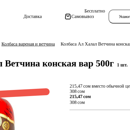
Бесплатно
Доставка
Самовывоз
Укажи
Колбаса вареная и ветчина
Колбаса Ал Халал Ветчина конская
л Ветчина конская вар 500г
1 шт.
215,47 сом вместо обычной ц
Тут поя
308 сом
215,47 сом
308 сом