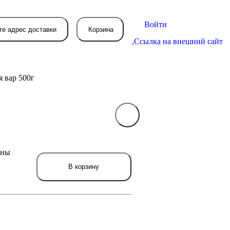
Войти
те адрес доставки
Корзина
,
Ссылка на внешний сайт
 вар 500г
В вашей корзине
пока пусто
ены
вятся товары, которые вы закажете.
В корзину