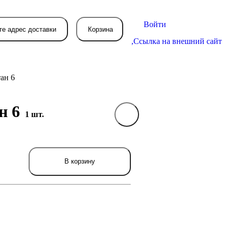
Войти
те адрес доставки
Корзина
,
Ссылка на внешний сайт
ан 6
ан 6
1 шт.
В вашей корзине
пока пусто
вятся товары, которые вы закажете.
В корзину