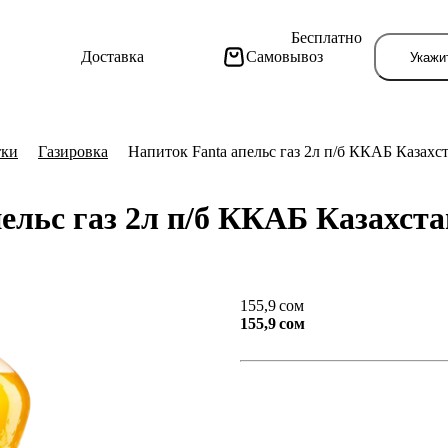
Бесплатно
Доставка
Самовывоз
Укажи
тки
Газировка
Напиток Fanta апельс газ 2л п/б ККАБ Казахст
ельс газ 2л п/б ККАБ Казахст
Тут поя
155,9 сом
155,9 сом