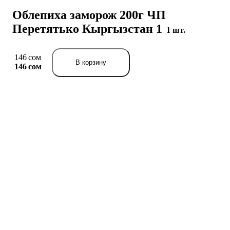
Облепиха заморож 200г ЧП
Перетятько Кыргызстан 1
1 шт.
146 сом
В корзину
146 сом