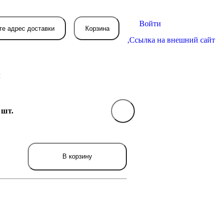
Войти
те адрес доставки
Корзина
,
Ссылка на внешний сайт
л
 шт.
В вашей корзине
пока пусто
вятся товары, которые вы закажете.
В корзину