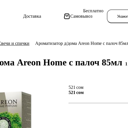
Бесплатно
Доставка
Самовывоз
Укажи
Свечи и спички
Ароматизатор д/дома Areon Home с палоч 85м
дома Areon Home с палоч 85мл
1
Тут поя
521 сом
521 сом