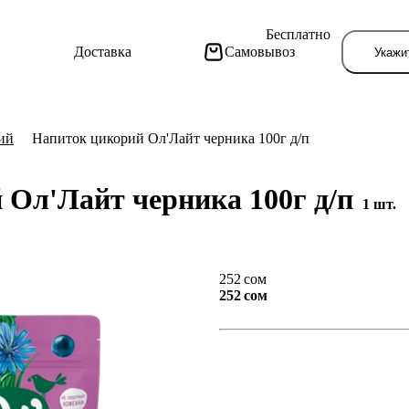
Бесплатно
Доставка
Самовывоз
Укажи
ий
Напиток цикорий Ол'Лайт черника 100г д/п
 Ол'Лайт черника 100г д/п
1 шт.
Тут поя
252 сом
252 сом