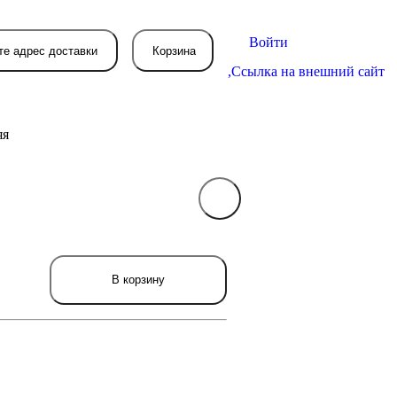
Войти
те адрес доставки
Корзина
,
Ссылка на внешний сайт
яя
В вашей корзине
пока пусто
вятся товары, которые вы закажете.
В корзину