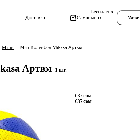
Бесплатно
Доставка
Самовывоз
Укажи
Мячи
Мяч Волейбол Mikasa Артвм
ikasa Артвм
1 шт.
Тут поя
637 сом
637 сом