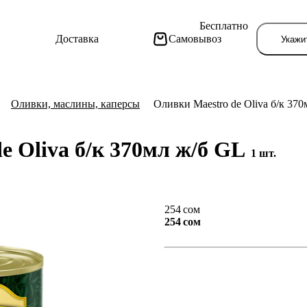
Бесплатно
Доставка
Самовывоз
Укажи
Оливки, маслины, каперсы
Оливки Maestro de Oliva б/к 37
e Oliva б/к 370мл ж/б GL
1 шт.
Тут поя
254 сом
254 сом