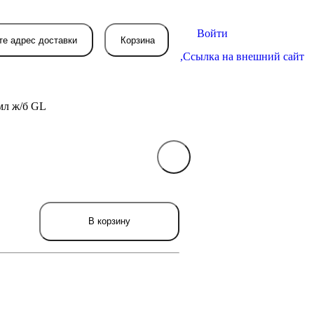
Войти
те адрес доставки
Корзина
,
Ссылка на внешний сайт
0мл ж/б GL
В вашей корзине
пока пусто
вятся товары, которые вы закажете.
В корзину