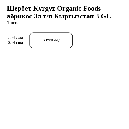
Шербет Kyrgyz Organic Foods
абрикос 3л т/п Кыргызстан 3 GL
1 шт.
354 сом
В корзину
354 сом