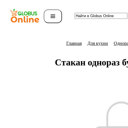
Главная
Для кухни
Однора
Стакан однораз 