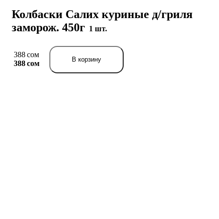
Колбаски Салих куриные д/гриля
заморож. 450г
1 шт.
388 сом
В корзину
388 сом