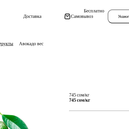
Бесплатно
Доставка
Самовывоз
Укажи
Фрукты
Авокадо вес
Тут поя
745 сом/кг
745 сом/
кг