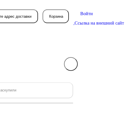
Войти
те адрес доставки
Корзина
,
Ссылка на внешний сайт
В вашей корзине
пока пусто
вятся товары, которые вы закажете.
аскупили