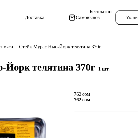
Бесплатно
Доставка
Самовывоз
Укажи
з мяса
Стейк Мурас Нью-Йорк телятина 370г
-Йорк телятина 370г
1 шт.
Тут поя
762 сом
762 сом