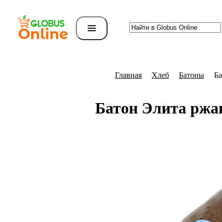
Главная
Хлеб
Батоны
Ба
Батон Элита ржан