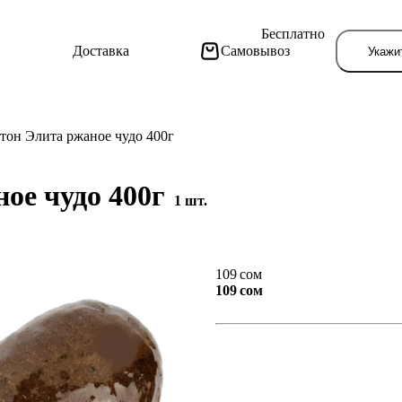
Бесплатно
Доставка
Самовывоз
Укажи
тон Элита ржаное чудо 400г
ое чудо 400г
1 шт.
Тут поя
109 сом
109 сом