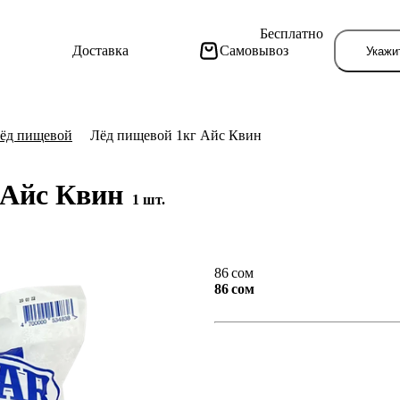
Бесплатно
Доставка
Самовывоз
Укажи
ёд пищевой
Лёд пищевой 1кг Айс Квин
 Айс Квин
1 шт.
Тут поя
86 сом
86 сом