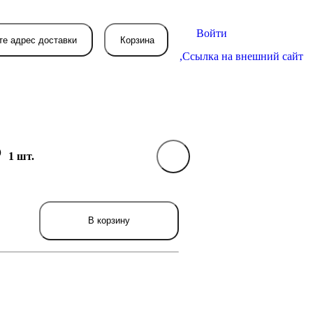
Войти
те адрес доставки
Корзина
,
Ссылка на внешний сайт
Ф
1 шт.
В вашей корзине
пока пусто
вятся товары, которые вы закажете.
В корзину