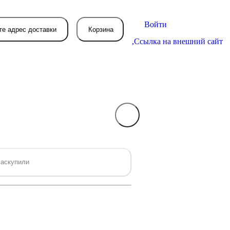
Войти
те адрес доставки
Корзина
,
Ссылка на внешний сайт
В вашей корзине
пока пусто
вятся товары, которые вы закажете.
аскупили