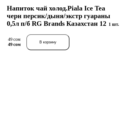
Напиток чай холод.Piala Ice Tea
черн персик/дыня/экстр гуараны
0,5л п/б RG Brands Казахстан 12
1 шт.
49 сом
В корзину
49 сом