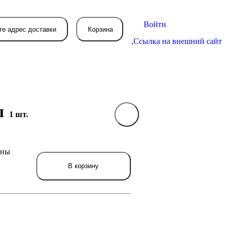
Войти
те адрес доставки
Корзина
,
Ссылка на внешний сайт
мл
1 шт.
В вашей корзине
пока пусто
ены
вятся товары, которые вы закажете.
В корзину