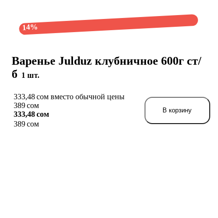
14%
Варенье Julduz клубничное 600г ст/
б
1 шт.
333,48 сом вместо обычной цены
389 сом
В корзину
333,48 сом
389 сом