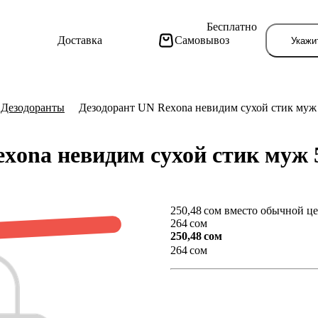
Бесплатно
Доставка
Самовывоз
Укажи
Дезодоранты
Дезодорант UN Rexona невидим сухой стик муж
exona невидим сухой стик муж
250,48 сом вместо обычной ц
Тут поя
264 сом
250,48 сом
264 сом