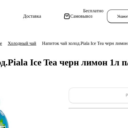
Бесплатно
Доставка
Самовывоз
Укажи
е
Холодный чай
Напиток чай холод.Piala Ice Tea черн лимон
.Piala Ice Tea черн лимон 1л 
Тут поя
Р