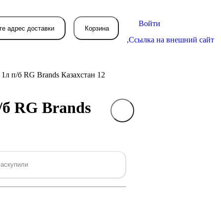
Войти
те адрес доставки
Корзина
,
Ссылка на внешний сайт
 1л п/б RG Brands Казахстан 12
п/б RG Brands
В вашей корзине
пока пусто
вятся товары, которые вы закажете.
аскупили