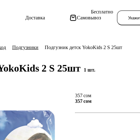
Бесплатно
Доставка
Самовывоз
Укажи
ход
Подгузники
Подгузник детск YokoKids 2 S 25шт
YokoKids 2 S 25шт
1 шт.
Тут поя
357 сом
357 сом