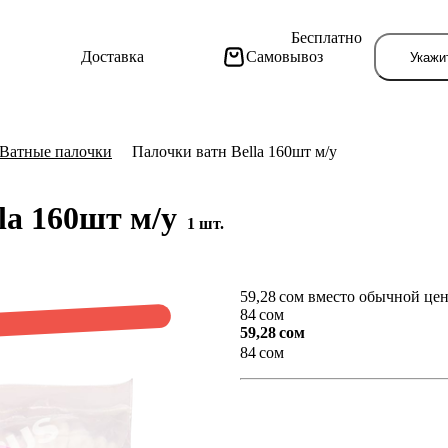
Бесплатно
Доставка
Самовывоз
Укажи
Ватные палочки
Палочки ватн Bella 160шт м/у
la 160шт м/у
1 шт.
59,28 сом вместо обычной це
Тут поя
84 сом
59,28 сом
84 сом