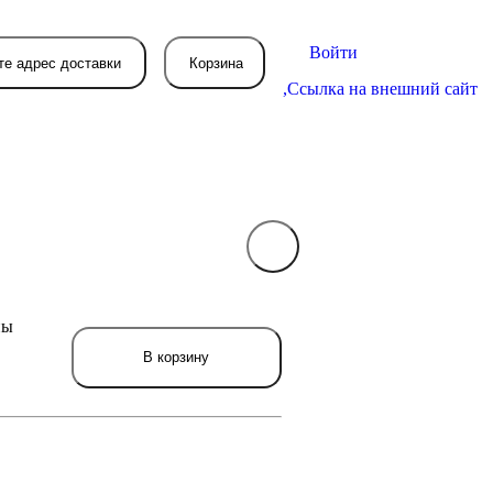
Войти
те адрес доставки
Корзина
,
Ссылка на внешний сайт
В вашей корзине
пока пусто
ны
вятся товары, которые вы закажете.
В корзину