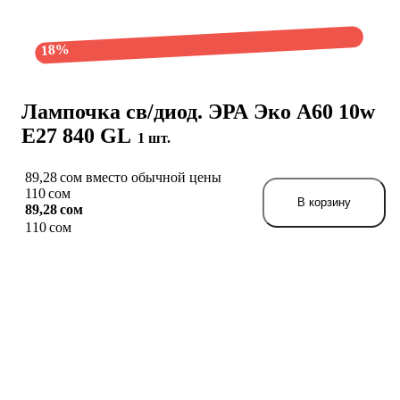
18%
Лампочка св/диод. ЭРА Эко A60 10w
E27 840 GL
1 шт.
89,28 сом вместо обычной цены
110 сом
В корзину
89,28 сом
110 сом