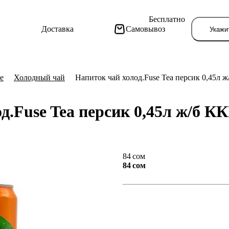
Бесплатно
Доставка
Самовывоз
Укажи
е
Холодный чай
Напиток чай холод.Fuse Tea персик 0,45л 
д.Fuse Tea персик 0,45л ж/б К
Тут поя
84 сом
84 сом