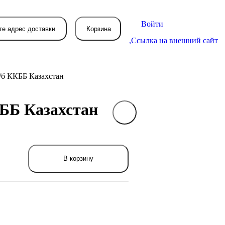
Войти
те адрес доставки
Корзина
,
Ссылка на внешний сайт
ж/б ККББ Казахстан
КББ Казахстан
В вашей корзине
пока пусто
вятся товары, которые вы закажете.
В корзину