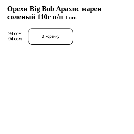
Орехи Big Bob Арахис жарен
соленый 110г п/п
1 шт.
94 сом
В корзину
94 сом