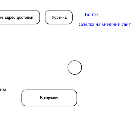
Войти
те адрес доставки
Корзина
,
Ссылка на внешний сайт
В вашей корзине
пока пусто
ены
вятся товары, которые вы закажете.
В корзину