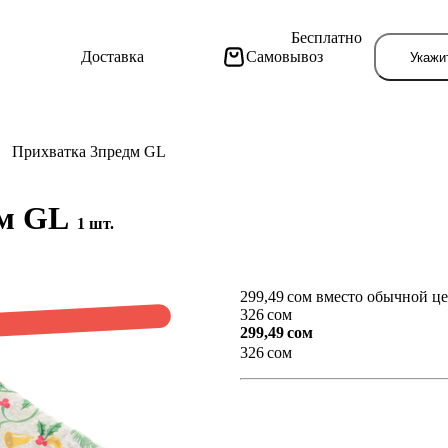
Бесплатно
Доставка
Самовывоз
Укажи
Прихватка 3предм GL
дм GL
1 шт.
299,49 сом вместо обычной ц
Тут поя
326 сом
299,49 сом
326 сом