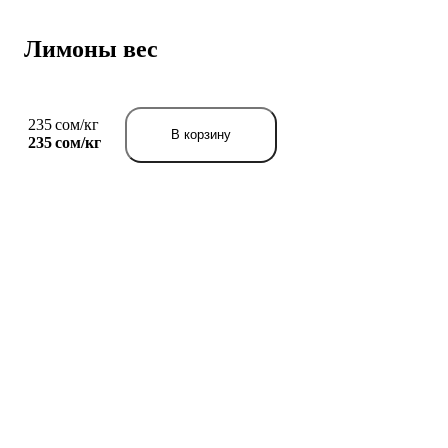
Лимоны вес
235 сом/кг
В корзину
235 сом/
кг