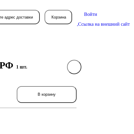
Войти
те адрес доставки
Корзина
,
Ссылка на внешний сайт
Л РФ
1 шт.
В вашей корзине
пока пусто
вятся товары, которые вы закажете.
В корзину