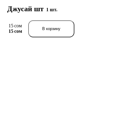
Джусай шт
1 шт.
15 сом
В корзину
15 сом