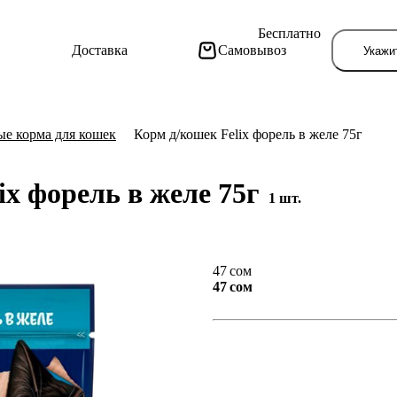
Бесплатно
Доставка
Самовывоз
Укажи
е корма для кошек
Корм д/кошек Felix форель в желе 75г
ix форель в желе 75г
1 шт.
Тут поя
47 сом
47 сом