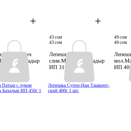
43 сом
49 сом
43 сом
49 сом
ка Май токоч
Лепеш­ка батон
Лепеш­
Мамутов Бахадыр
слив.Мамутов Бахадыр
мол.М
00г
1 шт.
ИП 310г
1 шт.
ИП 40
а Патыр с луком
Лепеш­ка Супер-Нан Ташкент­
 Бахадыр ИП 450г 1
ский 400г 1 шт.