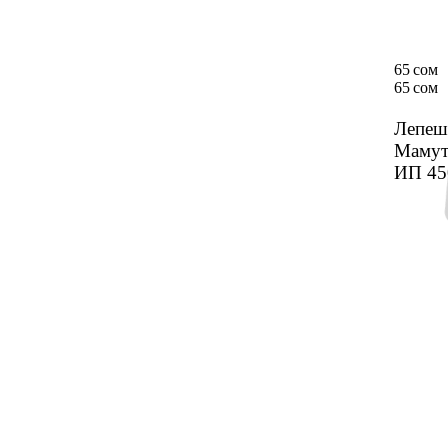
65 сом
65 сом
Лепеш­
Мамут
ИП 4