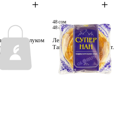
48 сом
48 сом
ка Патыр с луком
Лепеш­ка Супер-Нан
ов Бахадыр
Ташкент­ский 400г
1 шт.
50г
1 шт.