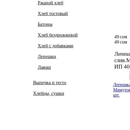
Ржаной хлеб
Хлеб тостовый
Батоны
Хлеб бездрожжевой
49 сом
49 сом
Хлеб с добавками
Лепеш­
Лепешки
слив.
ИП 4
Лаваш
Выпечка и тесто
Лепеш­к
Мамутов
Хлебцы, сушки
шт.