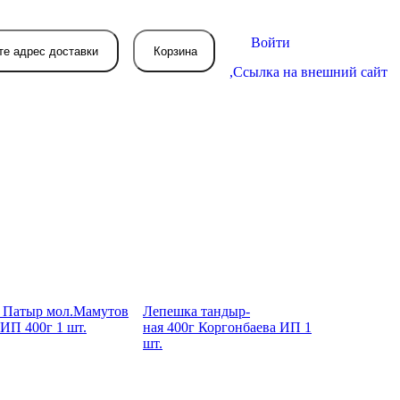
Войти
те адрес доставки
Корзина
,
Ссылка на внешний сайт
В вашей корзине
пока пусто
вятся товары, которые вы закажете.
а Патыр мол.Мамутов
Лепеш­ка тандыр­
ИП 400г 1 шт.
ная 400г Коргон­баева ИП 1
шт.