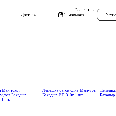
Бесплатно
Доставка
Самовывоз
Укажи
Тут поя
а Май токоч
Лепеш­ка батон слив.Мамутов
Лепеш­к
мутов Бахадыр
Бахадыр ИП 310г 1 шт.
Бахадыр 
 1 шт.