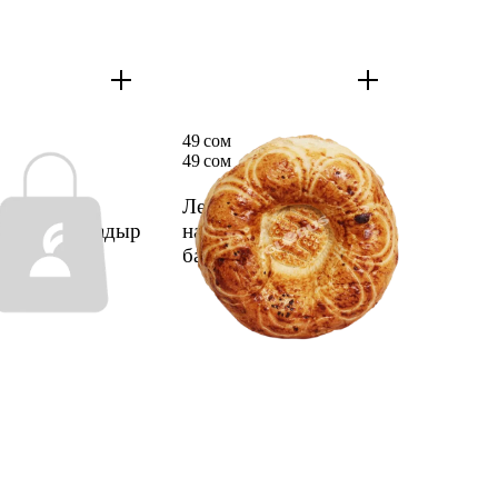
49 сом
49 сом
ка Патыр
Лепеш­ка тандыр­
амутов Бахадыр
ная 400г Коргон­
0г
1 шт.
баева ИП
1 шт.