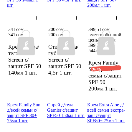
шт.
200мл 1 шт.
341 сом
200 сом
399,51 сом
341 сом
200 сом
вместо обычной
цены 544 сом
399,51 сом
Крем д/лица/
Стик д/лица/
544 сом
тела Sun
губ Sun
Screen с/
Screen с/
Крем Family
защит SPF 50
защит SPF 50
Sun д/всей
26%
140мл
1 шт.
4,5г
1 шт.
семьи с/защит
SPF 50+
200мл
1 шт.
Крем Family Sun
Спрей д/тела
Крем Extra Aloe д/
д/всей семьи с/
Garnier с/защит
всей семьи экстра­
защит SPF 80+
SPF50 150мл 1 шт.
защ с/защит
75мл 1 шт.
SPF80+ 75мл 1 шт.