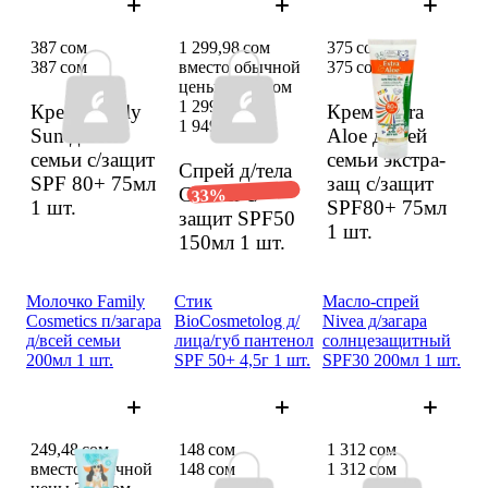
387 сом
1 299,98 сом
375 сом
387 сом
вместо обычной
375 сом
цены 1 949 сом
1 299,98 сом
Крем Family
Крем Extra
1 949 сом
Sun д/всей
Aloe д/всей
семьи с/защит
семьи экстра­
Спрей д/тела
SPF 80+ 75мл
защ с/защит
Garnier с/
33%
1 шт.
SPF80+ 75мл
защит SPF50
1 шт.
150мл
1 шт.
Молоч­ко Family
Стик
Масло-спрей
Cosmetics п/загара
BioCosmetolog д/
Nivea д/загара
д/всей семьи
лица/губ панте­нол
солнце­защит­ный
200мл 1 шт.
SPF 50+ 4,5г 1 шт.
SPF30 200мл 1 шт.
249,48 сом
148 сом
1 312 сом
вместо обычной
148 сом
1 312 сом