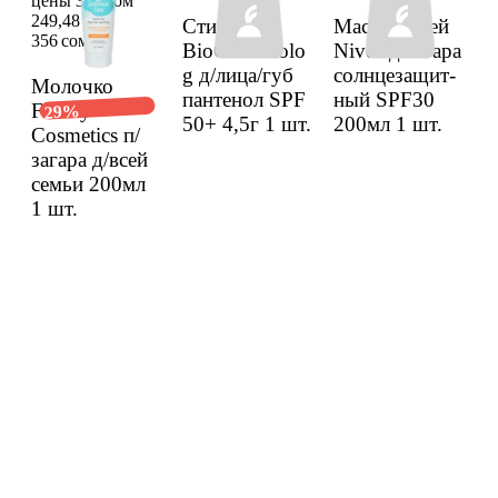
цены 356 сом
249,48 сом
Стик
Масло-спрей
356 сом
BioCosmetolo
Nivea д/загара
g д/лица/губ
солнце­защит­
Молоч­ко
панте­нол SPF
ный SPF30
Family
29%
50+ 4,5г
1 шт.
200мл
1 шт.
Cosmetics п/
загара д/всей
семьи 200мл
1 шт.