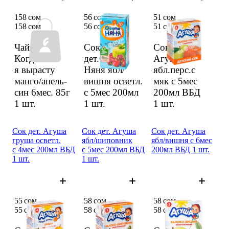
158 сом
56 сом
51 сом
158 сом
56 сом
51 сом
Чай дет.
Сок
Сок дет.
Когда
дет.Фруто
Агуша
я вырас­ту
Няня ябл/
ябл.перс.с
манго/апель­
вишня осветл.
мяк с 5мес
син 6мес. 85г
с 5мес 200мл
200мл ВБД
1 шт.
1 шт.
1 шт.
Сок дет. Агуша
Сок дет. Агуша
Сок дет. Агуша
груша осветл.
ябл/шипов­ник
ябл/вишня с 6мес
с 4мес 200мл ВБД
с 5мес 200мл ВБД
200мл ВБД 1 шт.
1 шт.
1 шт.
55 сом
58 сом
58 сом
55 сом
58 сом
58 сом