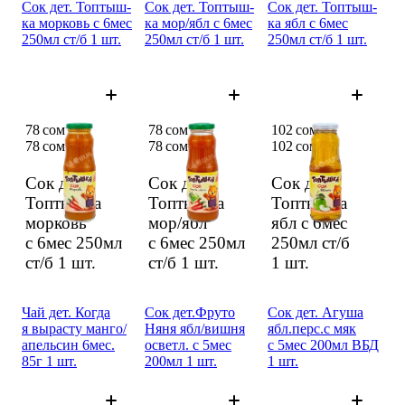
Сок дет. Топтыш­
Сок дет. Топтыш­
Сок дет. Топтыш­
ка морковь с 6мес
ка мор/ябл с 6мес
ка ябл с 6мес
250мл ст/б 1 шт.
250мл ст/б 1 шт.
250мл ст/б 1 шт.
78 сом
78 сом
102 сом
78 сом
78 сом
102 сом
Сок дет.
Сок дет.
Сок дет.
Топтыш­ка
Топтыш­ка
Топтыш­ка
морковь
мор/ябл
ябл с 6мес
с 6мес 250мл
с 6мес 250мл
250мл ст/б
ст/б
1 шт.
ст/б
1 шт.
1 шт.
Чай дет. Когда
Сок дет.Фруто
Сок дет. Агуша
я вырас­ту манго/
Няня ябл/вишня
ябл.перс.с мяк
апель­син 6мес.
осветл. с 5мес
с 5мес 200мл ВБД
85г 1 шт.
200мл 1 шт.
1 шт.