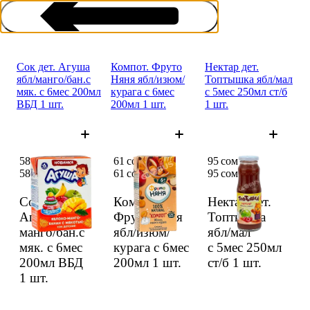
Сок дет. Агуша
Компот. Фруто
Нектар дет.
ябл/манго/бан.с
Няня ябл/изюм/
Топтыш­ка ябл/мал
мяк. с 6мес 200мл
курага с 6мес
с 5мес 250мл ст/б
ВБД 1 шт.
200мл 1 шт.
1 шт.
Детские соки и морсы
58 сом
61 сом
95 сом
58 сом
61 сом
95 сом
Сок дет.
Компот.
Нектар дет.
Агуша ябл/
Фруто Няня
Топтыш­ка
манго/бан.с
ябл/изюм/
ябл/мал
мяк. с 6мес
курага с 6мес
с 5мес 250мл
200мл ВБД
200мл
1 шт.
ст/б
1 шт.
1 шт.