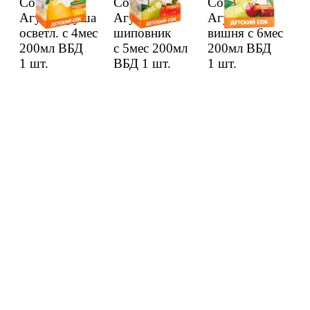
Сок дет.
Сок дет.
Сок дет.
Агуша груша
Агуша ябл/
Агуша ябл/
осветл. с 4мес
шипов­ник
вишня с 6мес
200мл ВБД
с 5мес 200мл
200мл ВБД
1 шт.
ВБД
1 шт.
1 шт.