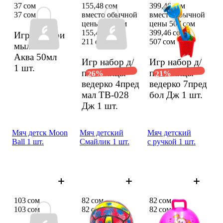
37 сом
155,48 сом
399,46 сом
37 сом
вместо обычной
вместо обычной
цены 211 сом
цены 507 сом
155,48 сом
399,46 сом
Игр Пузыри
211 сом
507 сом
мыльные
Аква 50мл
Игр набор д/
Игр набор д/
1 шт.
песоч­ницы
песоч­ницы
26%
21%
ведер­ко 4пред
ведер­ко 7пред
мал ТВ-028
бол Дж
1 шт.
Дж
1 шт.
Мяч детск Moon
Мяч детский
Мяч детский
Ball 1 шт.
Смайлик 1 шт.
с ручкой 1 шт.
103 сом
82 сом
82 сом
103 сом
82 сом
82 сом