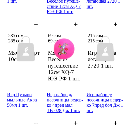
1 шт.
Веселое путеше­
летаю­щая 2720 1
ствие 12см XQ-7
шт.
ЮЭ РФ 1 шт.
285 сом
69 сом
215 сом
285 сом
69 сом
215 сом
Мяч в ассорт
Мяч детск
Игр тарел­ка
10см
1 шт.
Веселое
летаю­щая
путеше­ствие
2720
1 шт.
12см XQ-7
ЮЭ РФ
1 шт.
Игр Пузыри
Игр набор д/
Игр набор д/
мыльные Аква
песоч­ницы ведер­
песоч­ницы ведер­
50мл 1 шт.
ко 4пред мал
ко 7пред бол Дж 1
ТВ-028 Дж 1 шт.
шт.