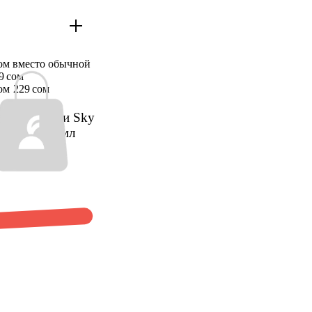
сом вместо обычной
9 сом
ом
229 сом
ль д/мебели Sky
воском 300мл