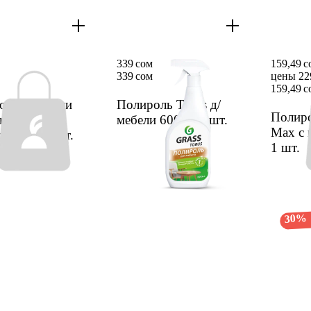
339 сом
159,49 
339 сом
цены 22
159,49 с
оль д/мебели
Полироль Torus д/
Полиро
ux д/любых
мебели 600мл
1 шт.
Max с 
х 300мл
1 шт.
1 шт.
30%