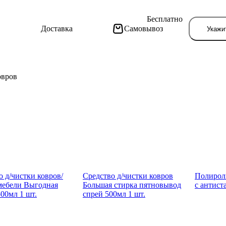
Бесплатно
Доставка
Самовывоз
Укажи
овров
Тут поя
о д/чистки ковров/
Средство д/чистки ковров
Полирол
мебели Выгод­ная
Большая стирка пятно­вывод
с антист
500мл 1 шт.
спрей 500мл 1 шт.