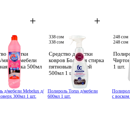
338 сом
248 сом
338 сом
248 сом
во д/чистки
Средство д/чистки
Полиро
/мягкой мебели
ковров Большая стирка
Чиртон
ная уборка 500мл
пятно­вывод спрей
1 шт.
500мл
1 шт.
ь д/мебели Mebelux д/
Полироль Torus д/мебели
Полирол
оверх 300мл 1 шт.
600мл 1 шт.
с воском