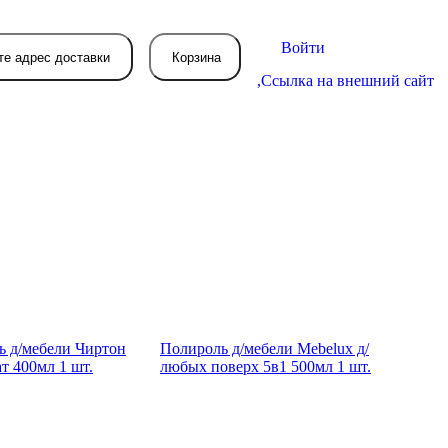
Войти
те адрес доставки
Корзина
,
Ссылка на внешний сайт
В вашей корзине
пока пусто
вятся товары, которые вы закажете.
ь д/мебели Чиртон
Полироль д/мебели Mebelux д/
ат 400мл 1 шт.
любых поверх 5в1 500мл 1 шт.