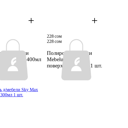
228 сом
228 сом
ль д/мебели
Полироль д/мебели
 с антистат 400мл
Mebelux д/любых
поверх 5в1 500мл
1 шт.
ь д/мебели Sky Max
 300мл 1 шт.