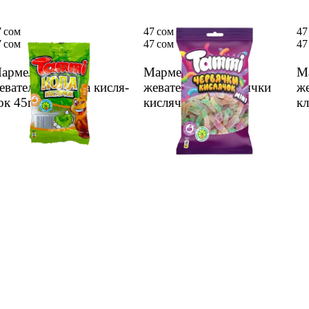
7 сом
47 сом
47
7 сом
47 сом
47
арме­лад Tammi
Марме­лад Tammi
М
еватель­ный кола кисля­
жеватель­ный червяч­ки
же
ок 45г
1 шт.
кисляч­ки 45г
1 шт.
кл