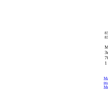
8
8
М
З
7
1
Ма
ро
Me