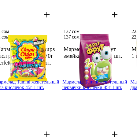
2 сом
137 сом
22
2 сом
137 сом
22
арме­лад Chupa Chups
Марме­лад КрутФ­рут
М
исл роллсы жеват. 70г
змейка 250г KDV
1 шт.
1 
erfetti van Melle
1 шт.
рме­лад Tammi жеватель­ный
Марме­лад Tammi жеватель­ный
Ма
ла кисля­чок 45г 1 шт.
червяч­ки кисляч­ки 45г 1 шт.
дра