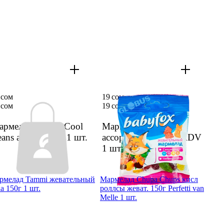
 сом
19 сом
 сом
19 сом
рме­лад Bebeto Cool
Марме­лад Babyfox
ans ассор­ти 60г
1 шт.
ассор­ти витам. 30г KDV
1 шт.
рме­лад Tammi жеватель­ный
Марме­лад Chupa Chups кисл
a 150г 1 шт.
роллсы жеват. 150г Perfetti van
Melle 1 шт.