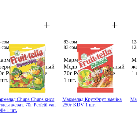
3 сом
83 сом
12
3 сом
83 сом
12
арме­лад Fruit-tella
Марме­лад Fruit-tella
М
вери mix жеватель­ный
Медве­жата жеватель­ный
же
0г Perfetti van Melle
70г Perfetti van Melle
1 
 шт.
1 шт.
рме­лад Chupa Chups кисл
Марме­лад КрутФ­рут змейка
Ма
ллсы жеват. 70г Perfetti van
250г KDV 1 шт.
lle 1 шт.