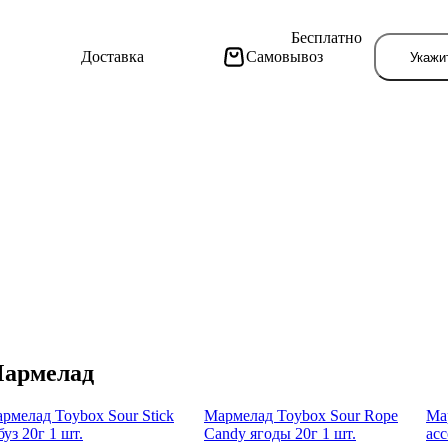
Бесплатно
Доставка
Самовывоз
Укажи
Тут поя
армелад
рме­лад Toybox Sour Stick
Марме­лад Toybox Sour Rope
Мар
буз 20г 1 шт.
Candy ягоды 20г 1 шт.
асс