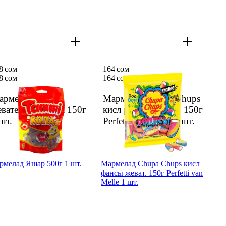
8 сом
164 сом
8 сом
164 сом
арме­лад Tammi
Марме­лад Chupa Chups
ватель­ный Cola 150г
кисл роллсы жеват. 150г
шт.
Perfetti van Melle
1 шт.
рме­лад Яшар 500г 1 шт.
Марме­лад Chupa Chups кисл
фансы жеват. 150г Perfetti van
Melle 1 шт.