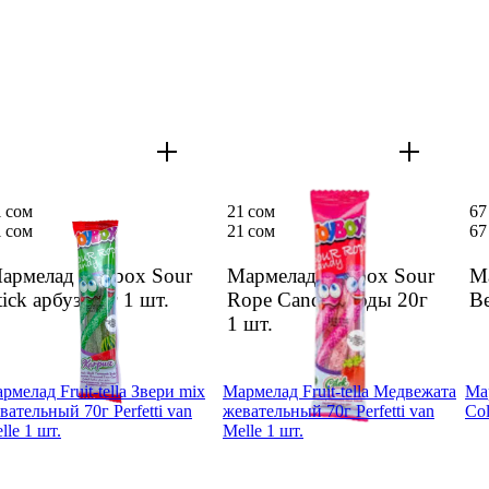
1 сом
21 сом
67
1 сом
21 сом
67
арме­лад Toybox Sour
Марме­лад Toybox Sour
Ма
tick арбуз 20г
1 шт.
Rope Candy ягоды 20г
Be
1 шт.
рме­лад Fruit-tella Звери mix
Марме­лад Fruit-tella Медве­жата
Ма
ватель­ный 70г Perfetti van
жеватель­ный 70г Perfetti van
Col
lle 1 шт.
Melle 1 шт.