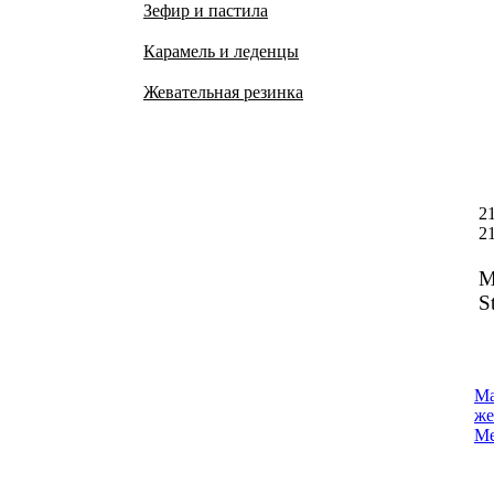
Зефир и пастила
Карамель и леденцы
Жевательная резинка
2
2
М
S
Ма
же
Me