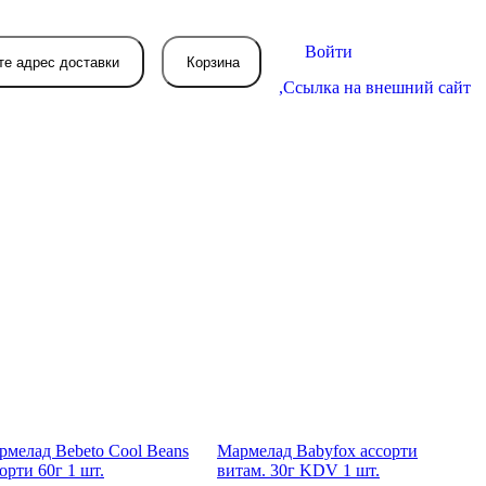
Войти
те адрес доставки
Корзина
,
Ссылка на внешний сайт
В вашей корзине
пока пусто
вятся товары, которые вы закажете.
ме­лад Bebeto Cool Beans
Марме­лад Babyfox ассор­ти
ор­ти 60г 1 шт.
витам. 30г KDV 1 шт.