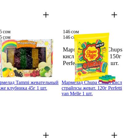
5 сом
146 сом
5 сом
146 сом
арме­лад Яшар 500г
Марме­лад Chupa Chups
шт.
кисл фансы жеват. 150г
Perfetti van Melle
1 шт.
рме­лад Tammi жеватель­ный
Марме­лад Chupa Chups кисл
же клубни­ка 45г 1 шт.
страйп­сы жеват. 120г Perfetti
van Melle 1 шт.