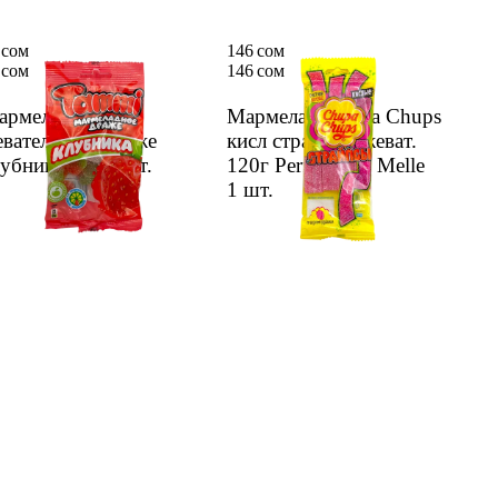
 сом
146 сом
 сом
146 сом
арме­лад Tammi
Марме­лад Chupa Chups
ватель­ный драже
кисл страйп­сы жеват.
убни­ка 45г
1 шт.
120г Perfetti van Melle
1 шт.