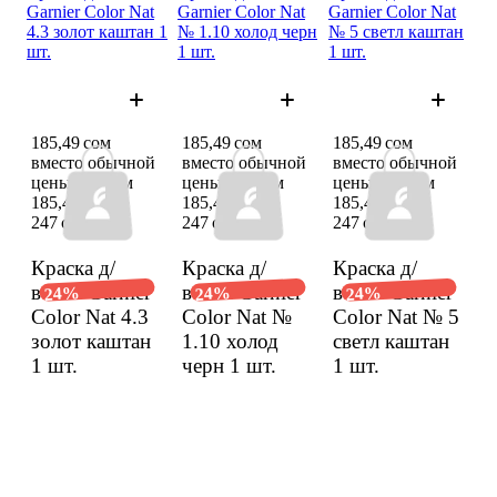
Garnier Color Nat
Garnier Color Nat
Garnier Color Nat
4.3 золот каштан 1
№ 1.10 холод черн
№ 5 светл каштан
шт.
1 шт.
1 шт.
185,49 сом
185,49 сом
185,49 сом
вместо обычной
вместо обычной
вместо обычной
цены 247 сом
цены 247 сом
цены 247 сом
185,49 сом
185,49 сом
185,49 сом
247 сом
247 сом
247 сом
Краска д/
Краска д/
Краска д/
волос Garnier
волос Garnier
волос Garnier
24%
24%
24%
Color Nat 4.3
Color Nat №
Color Nat № 5
золот каштан
1.10 холод
светл каштан
1 шт.
черн
1 шт.
1 шт.