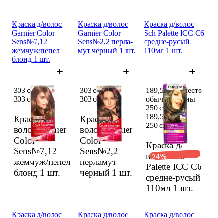
Краска д/волос
Краска д/волос
Краска д/волос
Garnier Color
Garnier Color
Sch Palette ICC C6
Sens№7,12
Sens№2,2 перла­
средне-русый
жемчуж/пепел
мут черный 1 шт.
110мл 1 шт.
блонд 1 шт.
303 сом
303 сом
189,5 сом вместо
303 сом
303 сом
обычной цены
250 сом
189,5 сом
Краска д/
Краска д/
250 сом
волос Garnier
волос Garnier
Color
Color
Краска д/
Sens№7,12
Sens№2,2
волос Sch
24%
жемчуж/пепел
перла­мут
Palette ICC C6
блонд
1 шт.
черный
1 шт.
средне-русый
110мл
1 шт.
Краска д/волос
Краска д/волос
Краска д/волос