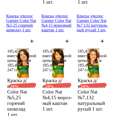
1 шт.
1 шт.
Краска д/волос
Краска д/волос
Краска д/волос
Garnier Color Nat
Garnier Color Nat
Garnier Color Nat
№5,25 горячий
№4,15 мороз­ный
№7,132 натураль­
шоколад 1 шт.
каштан 1 шт.
ный русый 1 шт.
185,49 сом
185,49 сом
185,49 сом
вместо обычной
вместо обычной
вместо обычной
цены 247 сом
цены 247 сом
цены 247 сом
185,49 сом
185,49 сом
185,49 сом
247 сом
247 сом
247 сом
Краска д/
Краска д/
Краска д/
волос Garnier
волос Garnier
волос Garnier
24%
24%
24%
Color Nat
Color Nat
Color Nat
№5,25
№4,15 мороз­
№7,132
горячий
ный каштан
натураль­ный
шоколад
1 шт.
русый
1 шт.
1 шт.