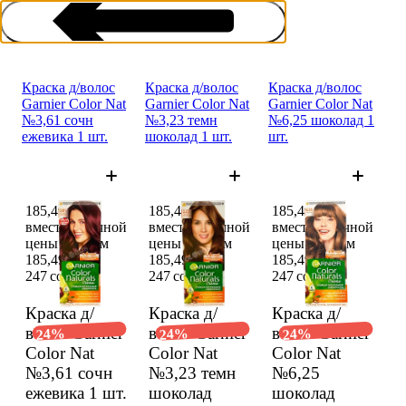
Краска д/волос
Краска д/волос
Краска д/волос
Garnier Color Nat
Garnier Color Nat
Garnier Color Nat
№3,61 сочн
№3,23 темн
№6,25 шоколад 1
ежеви­ка 1 шт.
шоколад 1 шт.
шт.
Краски для волос
185,49 сом
185,49 сом
185,49 сом
вместо обычной
вместо обычной
вместо обычной
цены 247 сом
цены 247 сом
цены 247 сом
185,49 сом
185,49 сом
185,49 сом
247 сом
247 сом
247 сом
Краска д/
Краска д/
Краска д/
волос Garnier
волос Garnier
волос Garnier
24%
24%
24%
Color Nat
Color Nat
Color Nat
№3,61 сочн
№3,23 темн
№6,25
ежеви­ка
1 шт.
шоколад
шоколад