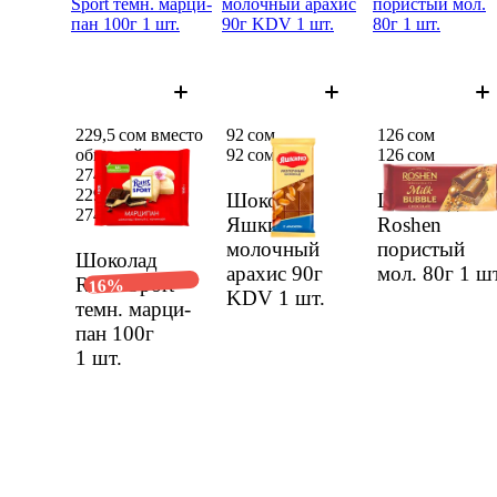
Sport темн. марци­
молоч­ный арахис
пористый мол.
пан 100г 1 шт.
90г KDV 1 шт.
80г 1 шт.
229,5 сом вместо
92 сом
126 сом
обычной цены
92 сом
126 сом
274 сом
229,5 сом
Шоколад
Шоколад
274 сом
Яшкино
Roshen
молоч­ный
пористый
Шоколад
арахис 90г
мол. 80г
1 шт
Ritter Sport
16%
KDV
1 шт.
темн. марци­
пан 100г
1 шт.