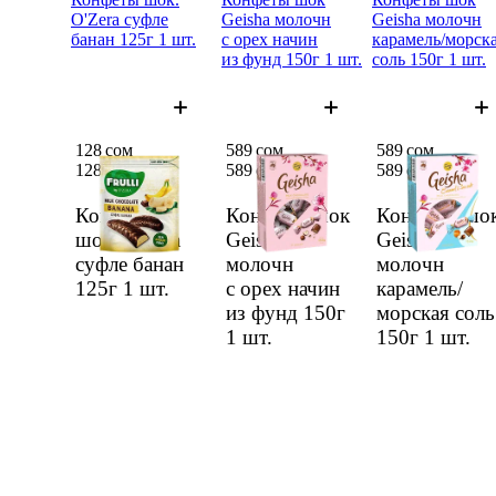
O'Zera суфле
Geisha молочн
Geisha молочн
банан 125г 1 шт.
с орех начин
карамель/морск
из фунд 150г 1 шт.
соль 150г 1 шт.
128 сом
589 сом
589 сом
128 сом
589 сом
589 сом
Конфе­ты
Конфе­ты шок
Конфе­ты шо
шок. O'Zera
Geisha
Geisha
суфле банан
молочн
молочн
125г
1 шт.
с орех начин
карамель/
из фунд 150г
морская соль
1 шт.
150г
1 шт.