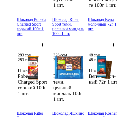
1 шт.
те 100г
1 шт.
Шоколад Pobeda
Шоколад Ritter
Шоколад Berra
Charged Sport
Sport темн.
молоч­ный 72г 1
горький 100г 1
цельный миндаль
шт.
шт.
100г 1 шт.
283 сом
326 сом
48 сом
283 сом
326 сом
48 сом
Шоколад
Шоколад
Шоколад
Pobeda
Ritter Sport
Berra молоч­
Charged Sport
темн.
ный 72г
1 шт
горький 100г
цельный
1 шт.
миндаль 100г
1 шт.
Шоколад Ritter
Шоколад Яшкино
Шоколад Roshe