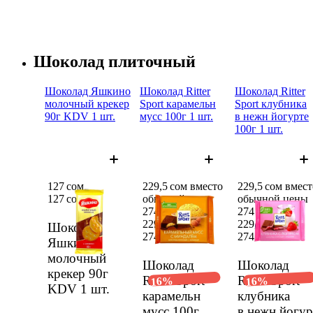
Шоколад плиточный
Шоколад Яшкино
Шоколад Ritter
Шоколад Ritter
молоч­ный крекер
Sport карамельн
Sport клубни­ка
90г KDV 1 шт.
мусс 100г 1 шт.
в нежн йогур­те
100г 1 шт.
127 сом
229,5 сом вместо
229,5 сом вмест
127 сом
обычной цены
обычной цены
274 сом
274 сом
229,5 сом
229,5 сом
Шоколад
274 сом
274 сом
Яшкино
молоч­ный
Шоколад
Шоколад
крекер 90г
Ritter Sport
Ritter Sport
16%
16%
KDV
1 шт.
карамельн
клубни­ка
мусс 100г
в нежн йогур