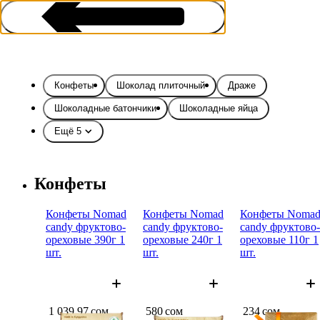
Конфеты
Шоколад плиточный
Драже
Шоколадные батончики
Шоколадные яйца
Ещё 5
Конфеты и шоколад
Конфеты
Конфе­ты Nomad
Конфе­ты Nomad
Конфе­ты Noma
candy фрукто­во-
candy фрукто­во-
candy фрукто­во-
орехо­вые 390г 1
орехо­вые 240г 1
орехо­вые 110г 1
шт.
шт.
шт.
1 039,97 сом
580 сом
234 сом