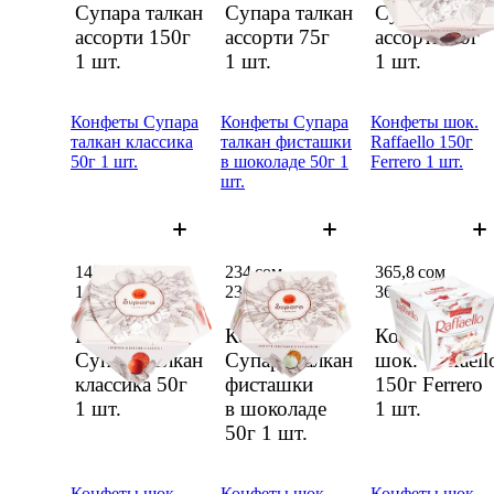
Супара талкан
Супара талкан
Супара талка
ассор­ти 150г
ассор­ти 75г
ассор­ти 50г
1 шт.
1 шт.
1 шт.
Конфе­ты Супара
Конфе­ты Супара
Конфе­ты шок.
талкан класси­ка
талкан фисташ­ки
Raffaello 150г
50г 1 шт.
в шокола­де 50г 1
Ferrero 1 шт.
шт.
142 сом
234 сом
365,8 сом
142 сом
234 сом
365,8 сом
Конфе­ты
Конфе­ты
Конфе­ты
Супара талкан
Супара талкан
шок. Raffaell
класси­ка 50г
фисташ­ки
150г Ferrero
1 шт.
в шокола­де
1 шт.
50г
1 шт.
Конфе­ты шок.
Конфе­ты шок
Конфе­ты шок