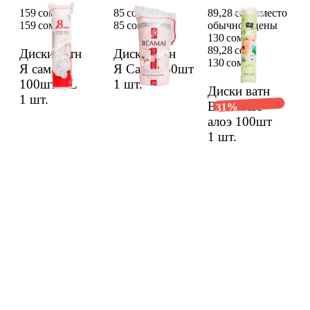
159 сом
85 сом
89,28 сом вместо
159 сом
85 сом
обычной цены
130 сом
89,28 сом
Диски ватн
Диски ватн
130 сом
Я самая
Я Самая 50шт
100шт GL
1 шт.
Диски ватн
1 шт.
Bella Care
31%
алоэ 100шт
1 шт.