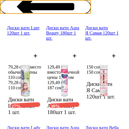
Диски ватн Lure
Диски ватн Aura
Диски ватн
120шт 1 шт.
Beauty 180шт 1
Я Самая 120шт 1
шт.
шт.
Ватные диски
79,28 сом вместо
129,49 сом
150 сом
обычной цены
вместо обычной
150 сом
110 сом
цены 187 сом
79,28 сом
129,49 сом
Диски ватн
110 сом
187 сом
Я Самая
120шт
1 шт.
Диски ватн
Диски ватн
Lure 120шт
Aura Beauty
27%
30%
1 шт.
180шт
1 шт.
Диски ватн Lady
Диски ватн Aura
Диски ватн Bella