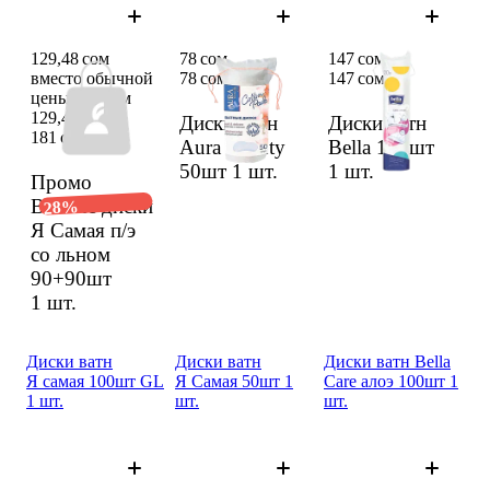
129,48 сом
78 сом
147 сом
вместо обычной
78 сом
147 сом
цены 181 сом
129,48 сом
Диски ватн
Диски ватн
181 сом
Aura Beauty
Bella 120шт
50шт
1 шт.
1 шт.
Промо
Ватные диски
28%
Я Самая п/э
со льном
90+90шт
1 шт.
Диски ватн
Диски ватн
Диски ватн Bella
Я самая 100шт GL
Я Самая 50шт 1
Care алоэ 100шт 1
1 шт.
шт.
шт.