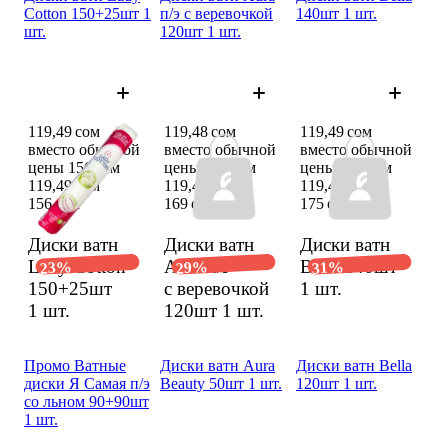
Cotton 150+25шт 1
п/э с веревоч­кой
140шт 1 шт.
шт.
120шт 1 шт.
119,49 сом
119,48 сом
119,49 сом
вместо обычной
вместо обычной
вместо обычной
цены 156 сом
цены 169 сом
цены 175 сом
119,49 сом
119,48 сом
119,49 сом
156 сом
169 сом
175 сом
Диски ватн
Диски ватн
Диски ватн
Lady Cotton
Aura п/э
Bella 140шт
23%
29%
31%
150+25шт
с веревоч­кой
1 шт.
1 шт.
120шт
1 шт.
Промо Ватные
Диски ватн Aura
Диски ватн Bella
диски Я Самая п/э
Beauty 50шт 1 шт.
120шт 1 шт.
со льном 90+90шт
1 шт.