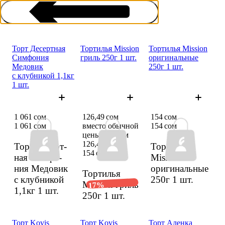
Торт Десерт­ная
Торти­лья Mission
Торти­лья Mission
Симфо­ния
гриль 250г 1 шт.
ориги­нальные
Медовик
250г 1 шт.
с клубни­кой 1,1кг
1 шт.
Торт
1 061 сом
126,49 сом
154 сом
1 061 сом
вместо обычной
154 сом
цены 154 сом
126,49 сом
Торт Десерт­
Торти­лья
154 сом
ная Симфо­
Mission
ния Медовик
ориги­нальные
Торти­лья
с клубни­кой
250г
1 шт.
Mission гриль
17%
1,1кг
1 шт.
250г
1 шт.
Торт Kovis
Торт Kovis
Торт Аленка