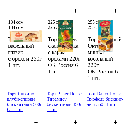
134 сом
225 сом
255 сом
134 сом
225 сом
255 сом
Торт Яшкино
Торт Бабаев­
Торт Красный
вафель­ный
ская Белоч­ка
Октябрь
глазир
с карам.
мишка
с орехом 250г
ореха­ми 220г
косола­пый
1 шт.
ОК Россия 6
220г
1 шт.
ОК Россия 6
1 шт.
Торт Яшкино
Торт Baker House
Торт Baker House
клубн-сливки
Тирами­су
Трюфель бисквит­
бисквит­ный 500г
бисквит­ный 350г
ный 350г 1 шт.
Gl 1 шт.
1 шт.