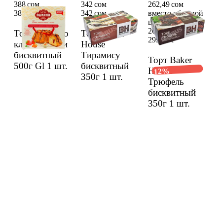
388 сом
342 сом
262,49 сом
388 сом
342 сом
вместо обычной
цены 299 сом
262,49 сом
Торт Яшкино
Торт Baker
299 сом
клубн-сливки
House
бисквит­ный
Тирами­су
Торт Baker
500г Gl
1 шт.
бисквит­ный
House
12%
350г
1 шт.
Трюфель
бисквит­ный
350г
1 шт.