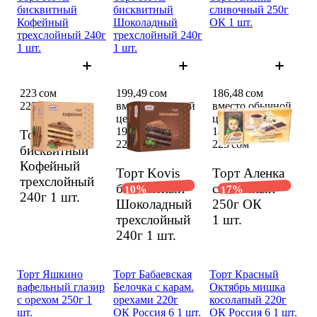
бисквит­ный
бисквит­ный
сливоч­ный 250г
Кофей­ный
Шоколад­ный
ОК 1 шт.
трехслой­ный 240г
трехслой­ный 240г
1 шт.
1 шт.
223 сом
199,49 сом
186,48 сом
223 сом
вместо обычной
вместо обычной
цены 223 сом
цены 225 сом
199,49 сом
186,48 сом
Торт Kovis
223 сом
225 сом
бисквит­ный
Кофей­ный
Торт Kovis
Торт Аленка
трехслой­ный
бисквит­ный
сливоч­ный
10%
17%
240г
1 шт.
Шоколад­ный
250г ОК
трехслой­ный
1 шт.
240г
1 шт.
Торт Яшкино
Торт Бабаев­ская
Торт Красный
вафель­ный глазир
Белоч­ка с карам.
Октябрь мишка
с орехом 250г 1
ореха­ми 220г
косола­пый 220г
шт.
ОК Россия 6 1 шт.
ОК Россия 6 1 шт.