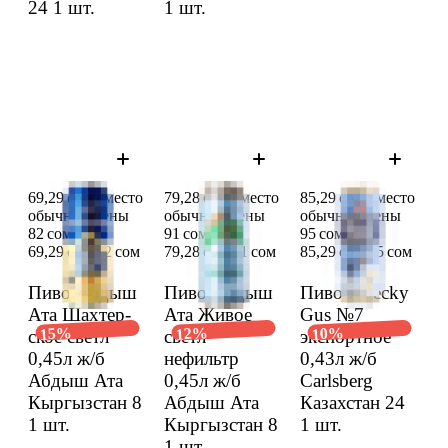
24
1 шт.
1 шт.
69,29 сом вместо
79,28 сом вместо
85,29 сом вместо
обычной цены
обычной цены
обычной цены
82 сом
91 сом
95 сом
69,29 сом
82 сом
79,28 сом
91 сом
85,29 сом
95 сом
Пиво Абдыш
Пиво Абдыш
Пиво Zatecky
Ата Шахтер­
Ата Живое
Gus №7
15%
12%
10%
ское cветл
cветл
экспорт­ное
0,45л ж/б
нефильтр
0,43л ж/б
Абдыш Ата
0,45л ж/б
Carlsberg
Кыргыз­стан 8
Абдыш Ата
Казах­стан 24
1 шт.
Кыргыз­стан 8
1 шт.
1 шт.