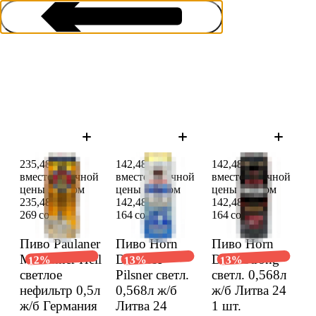
Пиво баночное
235,48 сом
142,48 сом
142,48 сом
вместо обычной
вместо обычной
вместо обычной
цены 269 сом
цены 164 сом
цены 164 сом
235,48 сом
142,48 сом
142,48 сом
269 сом
164 сом
164 сом
Пиво Paulaner
Пиво Horn
Пиво Horn
Munchner Hell
Disel Ice
Disel Strong
12%
13%
13%
светлое
Pilsner светл.
светл. 0,568л
нефильтр 0,5л
0,568л ж/б
ж/б Литва 24
ж/б Герма­ния
Литва 24
1 шт.