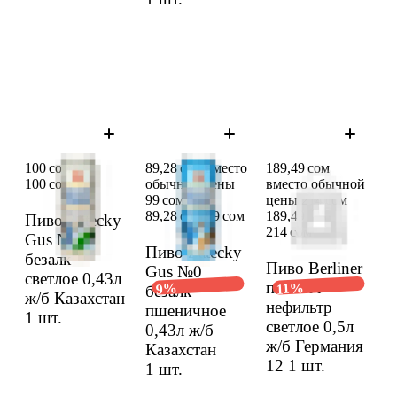
100 сом
89,28 сом вместо
189,49 сом
100 сом
обычной цены
вместо обычной
99 сом
цены 214 сом
89,28 сом
99 сом
189,49 сом
Пиво Zatecky
214 сом
Gus №0
Пиво Zatecky
безалк
Пиво Berliner
Gus №0
светлое 0,43л
пшенич
11%
9%
безалк
ж/б Казах­стан
нефильтр
пшенич­ное
1 шт.
светлое 0,5л
0,43л ж/б
ж/б Герма­ния
Казах­стан
12
1 шт.
1 шт.