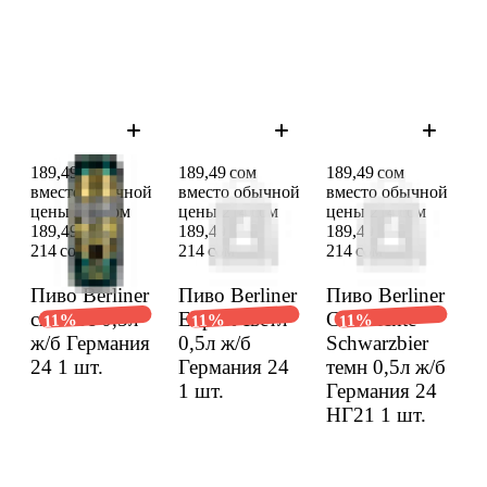
189,49 сом
189,49 сом
189,49 сом
вместо обычной
вместо обычной
вместо обычной
цены 214 сом
цены 214 сом
цены 214 сом
189,49 сом
189,49 сом
189,49 сом
214 сом
214 сом
214 сом
Пиво Berliner
Пиво Berliner
Пиво Berliner
светлое 0,5л
Export светл
Geschichte
11%
11%
11%
ж/б Герма­ния
0,5л ж/б
Schwarzbier
24
1 шт.
Герма­ния 24
темн 0,5л ж/б
1 шт.
Герма­ния 24
НГ21
1 шт.