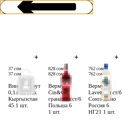
Вермут
37 сом
828 сом
762 сом
37 сом
828 сом
762 сом
Вино Вермут
Вермут
Вермут
0,1л пл/стак
Cin&Cin
Lavetti 1л ст/б
Кыргыз­стан
гранат 1л ст/б
Союз-Вино
45
1 шт.
Польша 6
Россия 6
1 шт.
НГ21
1 шт.