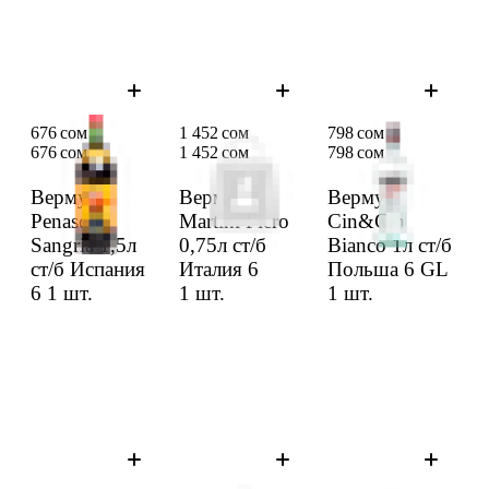
676 сом
1 452 сом
798 сом
676 сом
1 452 сом
798 сом
Вермут
Вермут
Вермут
Penasol
Martini Fiero
Cin&Cin
Sangria 1,5л
0,75л ст/б
Bianco 1л ст/б
ст/б Испания
Италия 6
Польша 6 GL
6
1 шт.
1 шт.
1 шт.