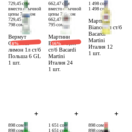
729,45 сом
662,47 сом
1 498 сом
вместо обычной
вместо обычной
1 498 сом
цены 798 сом
цены 795 сом
729,45 сом
662,47 сом
Марти­ни
798 сом
795 сом
Bianco 1л ст/б
Bacardi
Вермут
Марти­ни
Martini
Cin&Cin
Bianco 0,5л
16%
8%
Италия 12
лимон 1л ст/б
ст/б Bacardi
1 шт.
Польша 6 GL
Martini
1 шт.
Италия 24
1 шт.
898 сом
1 651 сом
898 сом
898 сом
1 651 сом
898 сом