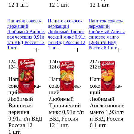
12
1 шт.
12
1 шт.
12
1 шт.
Напиток сокосо­
Напиток сокосо­
Напиток сокосо­
держа­щий
держа­щий
держа­щий
Любимый Вишне­
Любимый Тропи­
Любимый Апель­
вая череш­ня 0,91л
ческий микс 0,91л
синовое манго
т/п ВБД Россия 12
т/п ВБД Россия 12
1,93л т/п ВБД
1 шт.
1 шт.
Россия 6 1 шт.
124 сом
124 сом
212 сом
124 сом
124 сом
212 сом
Напиток
Напиток
Напиток
сокосо­держа­
сокосо­держа­
сокосо­держа­
щий
щий
щий
Любимый
Любимый
Любимый
Вишне­вая
Тропи­ческий
Апель­синовое
череш­ня
микс 0,91л т/п
манго 1,93л т/
0,91л т/п ВБД
ВБД Россия
п ВБД Россия
Россия 12
12
1 шт.
6
1 шт.
1 шт.