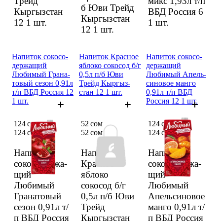
Трейд
микс 1,93л т/п
б Юви Трейд
Кыргыз­стан
ВБД Россия 6
Кыргыз­стан
12
1 шт.
1 шт.
12
1 шт.
Напиток сокосо­
Напиток Красное
Напиток сокосо­
держа­щий
яблоко сокосод б/г
держа­щий
Любимый Грана­
0,5л п/б Юви
Любимый Апель­
товый сезон 0,91л
Трейд Кыргыз­
синовое манго
т/п ВБД Россия 12
стан 12 1 шт.
0,91л т/п ВБД
1 шт.
Россия 12 1 шт.
124 сом
52 сом
124 сом
124 сом
52 сом
124 сом
Напиток
Напиток
Напиток
сокосо­держа­
Красное
сокосо­держа­
щий
яблоко
щий
Любимый
сокосод б/г
Любимый
Грана­товый
0,5л п/б Юви
Апель­синовое
сезон 0,91л т/
Трейд
манго 0,91л т/
п ВБД Россия
Кыргыз­стан
п ВБД Россия