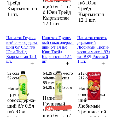
сокосо­держа­
Трейд
п/б Юви
щий б/г 1л п/
Кыргыз­стан 6
Трейд
б Юви Трейд
1 шт.
Кыргыз­стан
Кыргыз­стан
12
1 шт.
12
1 шт.
Напиток Груше­
Напиток Груше­
Напиток сокосо­
вый сокосо­держа­
вый сокосо­держа­
держа­щий
щий б/г 0,5л п/б
щий б/г 1л п/б
Любимый Тропи­
Юви Трейд
Юви Трейд
ческий микс 1,93л
Кыргыз­стан 12 1
Кыргыз­стан 12 1
т/п ВБД Россия 6
шт.
шт.
1 шт.
52 сом
64,29 сом вместо
212 сом
52 сом
обычной цены
212 сом
85 сом
64,29 сом
85 сом
Напиток
Напиток
Груше­вый
сокосо­держа­
Напиток
сокосо­держа­
щий
Груше­вый
щий б/г 0,5л
Любимый
24%
сокосо­держа­
п/б Юви
Тропи­ческий
щий б/г 1л п/