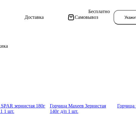
Бесплатно
Доставка
Самовывоз
Укажи
жика
Тут поя
 SPAR зерни­стая 180г
Горчи­ца Махеев Зерни­стая
Горчи­ца 
1 1 шт.
140г д/п 1 шт.