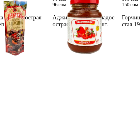
96 сом
150 сом
а Махеев острая
Аджика Сэм Марина­дос
Горчи­
д/п
1 шт.
острая 250г ст/б
1 шт.
стая 1