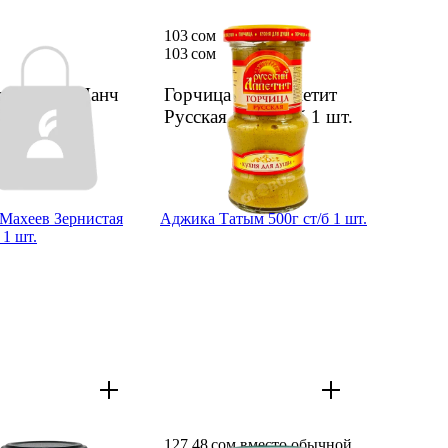
103 сом
103 сом
а Бишкек Ланч
Горчи­ца Рус. аппетит
 шт.
Русская 180г ст/б
1 шт.
 Махеев Зерни­стая
Аджика Татым 500г ст/б 1 шт.
 1 шт.
127,48 сом вместо обычной