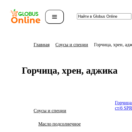
Главная
Соусы и специи
Горчица, хрен, ад
Горчица, хрен, аджика
Горчи­ца
ст/б SPR
Соусы и специи
Масло подсолнечное