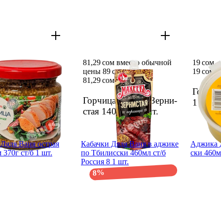
81,29 сом вместо обычной
19 сом
цены 89 сом
19 сом
81,29 сом
89 сом
ца SPAR зерни­
Горчи­
Горчи­ца Махеев Зерни­
80г ст/б SPR1
1 шт.
стая 140г д/п
1 шт.
Дядя Ваня острая
Кабач­ки Дядя Ваня в аджике
Аджика 
 370г ст/б 1 шт.
по Тбилис­ски 460мл ст/б
ски 460м
Россия 8 1 шт.
8%