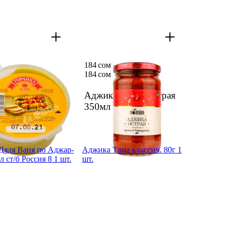
184 сом
184 сом
ца Сэм 50г п/б
Аджика Sonun острая
350мл
1 шт.
Дядя Ваня по Аджар­
Аджика Тама классич. 80г 1
л ст/б Россия 8 1 шт.
шт.