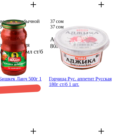
сом вместо обычной
37 сом
6 сом
37 сом
ом
356 сом
Аджика Тама классич.
а Дядя Ваня
80г
1 шт.
ар­ски 460мл ст/б
 8
1 шт.
Бишкек Ланч 500г 1
Горчи­ца Рус. аппетит Русская
180г ст/б 1 шт.