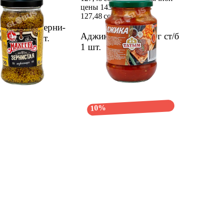
цены 143 сом
127,48 сом
143 сом
ца Махеев Зерни­
Аджика Татым 500г ст/б
90г ст/б
1 шт.
1 шт.
10%