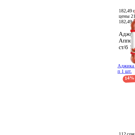
182,49 
цены 21
182,49 
Аджик
Аппет
ст/б
1 
Аджика 
п 1 шт.
14%
112 сом