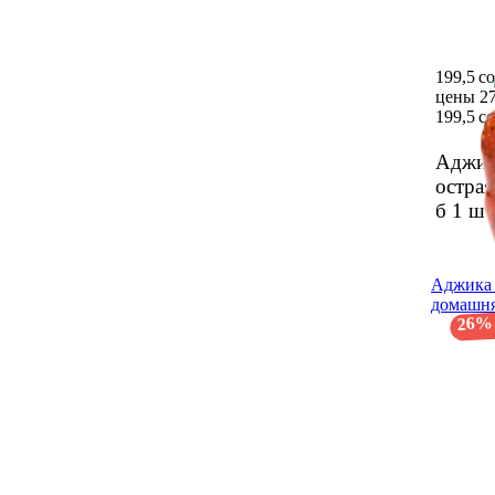
199,5 с
цены 27
199,5 с
Аджик
острая
б
1 шт
Аджика 
домаш­ня
26%