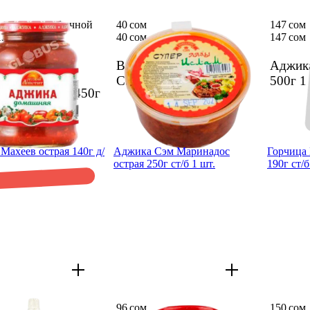
сом вместо обычной
40 сом
147 сом
3 сом
40 сом
147 сом
сом
213 сом
Восточ­ный Лазджан
Аджик
а Русский
СЭМ 50г
1 шт.
500г
1
ит домаш­няя 450г
шт.
Махеев острая 140г д/
Аджика Сэм Марина­дос
Горчи­ца
острая 250г ст/б 1 шт.
190г ст/б
96 сом
150 сом