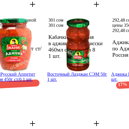
ом вместо обычной
301 сом
292,48 
0 сом
301 сом
цены 35
ом
270 сом
292,48 с
Кабач­ки Дядя Ваня
а Дядя Ваня
Аджик
в аджике по Тбилис­ски
 с перцем 370г ст/
по Адж
460мл ст/б Россия 8
.
Россия
1 шт.
Русский Аппетит
Восточ­ный Лазджан СЭМ 50г
Аджика 
я 450г ст/б 1 шт.
1 шт.
шт.
17%