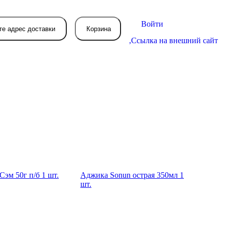
Войти
те адрес доставки
Корзина
,
Ссылка на внешний сайт
В вашей корзине
пока пусто
вятся товары, которые вы закажете.
Сэм 50г п/б 1 шт.
Аджика Sonun острая 350мл 1
шт.