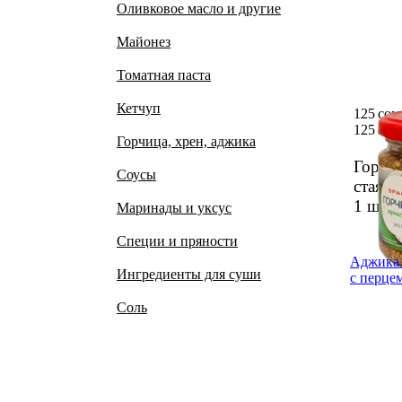
Оливковое масло и другие
Майонез
Томатная паста
Кетчуп
125 сом
125 сом
Горчица, хрен, аджика
Горчи­
Соусы
стая 1
1 шт.
Маринады и уксус
Специи и пряности
Аджика 
Ингредиенты для суши
с перцем
Соль