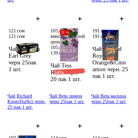
121 сом
105,48 сом
191 сом
121 сом
вместо обычной
191 сом
цены 139 сом
105,48 сом
Чай Beta Tea
Чай Richard
139 сом
Earl Grey
Royal
черн 25пак
Orange&Cinn
Чай Tess
1 шт.
amon черн. 25
Relax черн.
24%
пак
1 шт.
20 пак
1 шт.
Чай Richard
Чай Beta лимон
Чай Beta малина
KingsTea№1 черн.
черн 25пак 1 шт.
черн 25пак 1 шт.
25 пак 1 шт.
197 сом
114 сом
114 сом