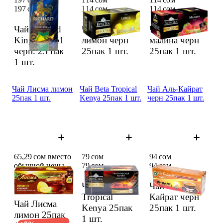
197 сом
114 сом
114 сом
Чай Richard
Чай Beta
Чай Beta
KingsTea№1
лимон черн
малина черн
черн. 25 пак
25пак
1 шт.
25пак
1 шт.
1 шт.
Чай Лисма лимон
Чай Beta Tropical
Чай Аль-Кайрат
25пак 1 шт.
Kenya 25пак 1 шт.
черн 25пак 1 шт.
65,29 сом вместо
79 сом
94 сом
обычной цены
79 сом
94 сом
79 сом
65,29 сом
79 сом
Чай Beta
Чай Аль-
Tropical
Кайрат черн
Чай Лисма
Kenya 25пак
25пак
1 шт.
лимон 25пак
1 шт.