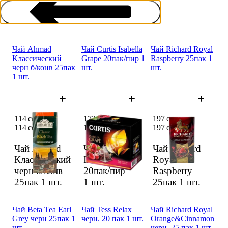
Чай Ahmad
Чай Curtis Isabella
Чай Richard Royal
Класси­ческий
Grape 20пак/пир 1
Raspberry 25пак 1
черн б/конв 25пак
шт.
шт.
1 шт.
Черный чай в пакетиках
114 сом
173 сом
197 сом
114 сом
173 сом
197 сом
Чай Ahmad
Чай Curtis
Чай Richard
Класси­ческий
Isabella Grape
Royal
черн б/конв
20пак/пир
Raspberry
25пак
1 шт.
1 шт.
25пак
1 шт.
Чай Beta Tea Earl
Чай Tess Relax
Чай Richard Royal
Grey черн 25пак 1
черн. 20 пак 1 шт.
Orange&Cinnamon
шт.
черн. 25 пак 1 шт.