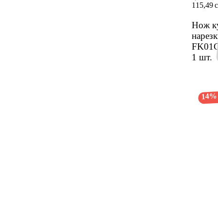
115,49 
Нож к
нарез­
FK01C
1 шт.
14%