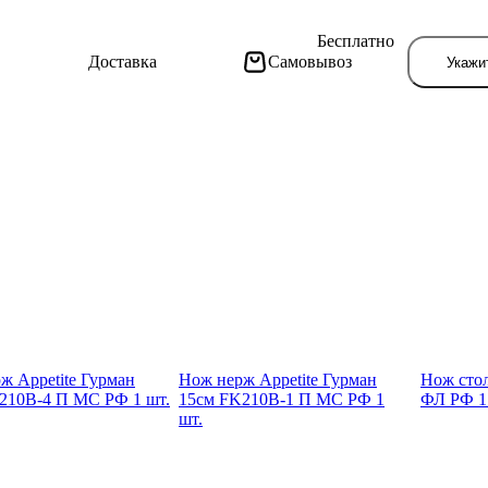
Бесплатно
Доставка
Самовывоз
Укажи
Тут поя
ж Appetite Гурман
Нож нерж Appetite Гурман
Нож сто
210B-4 П МС РФ 1 шт.
15см FK210B-1 П МС РФ 1
ФЛ РФ 1
шт.