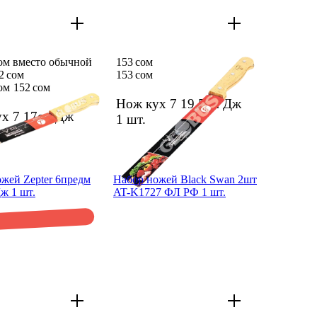
сом вместо обычной
153 сом
2 сом
153 сом
ом
152 сом
Нож кух 7 19,5см Дж
х 7 17см Дж
1 шт.
жей Zepter 6предм
Набор ножей Black Swan 2шт
ж 1 шт.
AT-K1727 ФЛ РФ 1 шт.