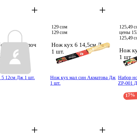
129 сом
125,49 
129 сом
цены 15
125,49 с
rdic разде­лоч
Нож кух 6 14,5см Дж
Нож ку
м AT-K3125
1 шт.
1 шт.
Ф
1 шт.
 5 12см Дж 1 шт.
Нож кух мал син Акмато­ва Дж
Набор но
1 шт.
ZP-001 Д
17%