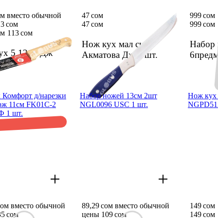
ом вместо обычной
47 сом
999 сом
3 сом
47 сом
999 сом
ом
113 сом
Нож кух мал син
Набор 
ух 5 12см Дж
Акмато­ва Дж
1 шт.
6пред
 Комфорт д/нарез­ки
Набор ножей 13см 2шт
Нож кух 
ерж 11см FK01C-2
NGL0096 USC 1 шт.
NGPD512
 1 шт.
сом вместо обычной
89,29 сом вместо обычной
149 сом
5 сом
цены 109 сом
149 сом