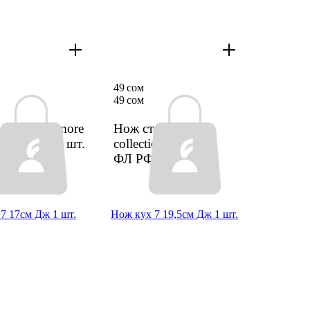
49 сом
49 сом
ол Amore more
Нож стол Boho
39 ФЛ РФ
1 шт.
collection AT-C143
ФЛ РФ
1 шт.
7 17см Дж 1 шт.
Нож кух 7 19,5см Дж 1 шт.