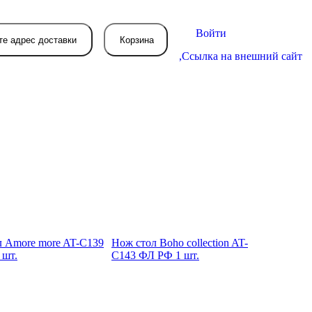
Войти
те адрес доставки
Корзина
,
Ссылка на внешний сайт
В вашей корзине
пока пусто
вятся товары, которые вы закажете.
л Amore more AT-C139
Нож стол Boho collection AT-
 шт.
C143 ФЛ РФ 1 шт.