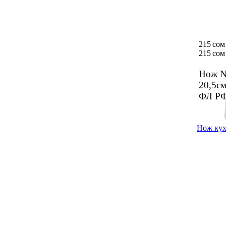
215 сом
215 сом
Нож No
20,5с
ФЛ Р
Нож кух