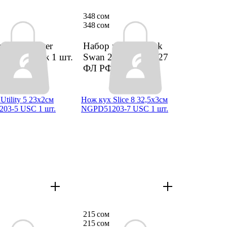
348 сом
348 сом
ножей Zepter
Набор ножей Black
м ZP-001 Дж
1 шт.
Swan 2шт AT-K1727
ФЛ РФ
1 шт.
Utility 5 23х2см
Нож кух Slice 8 32,5х3см
03-5 USC 1 шт.
NGPD51203-7 USC 1 шт.
215 сом
215 сом