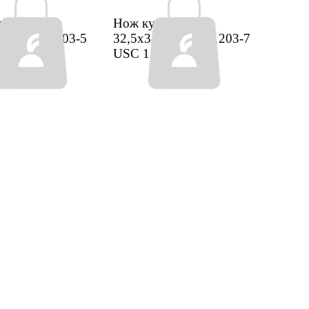
 Utility 5
Нож кух Slice 8
м NGPD51203-5
32,5х3см NGPD51203-7
 шт.
USC
1 шт.