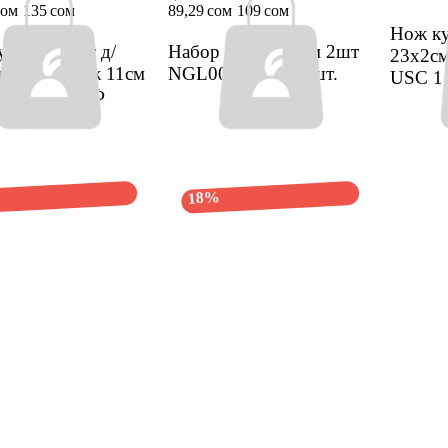
сом
135 сом
89,29 сом
109 сом
Нож кух
ух Комфорт д/
Набор ножей 13см 2шт
23х2с
ки с зуб нерж 11см
NGL0096 USC
1 шт.
USC
1
-2 П МС РФ
18%