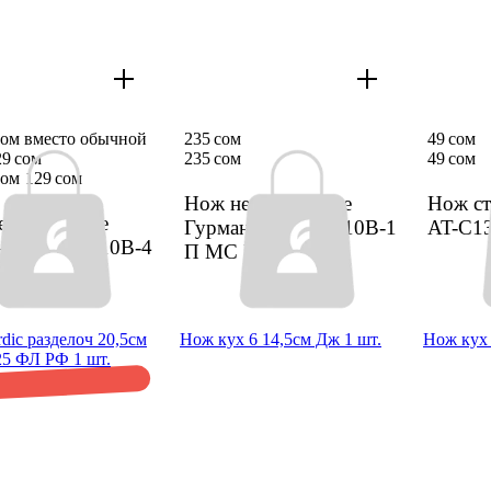
сом вместо обычной
235 сом
49 сом
9 сом
235 сом
49 сом
сом
129 сом
Нож нерж Appetite
Нож ст
рж Appetite
Гурман 15см FK210B-1
AT-C1
н 11см FK210B-4
П МС РФ
1 шт.
 РФ
1 шт.
ic разде­лоч 20,5см
Нож кух 6 14,5см Дж 1 шт.
Нож кух 
5 ФЛ РФ 1 шт.