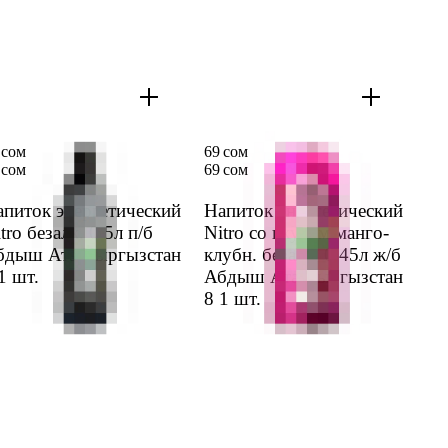
 сом
69 сом
 сом
69 сом
питок энерге­тический
Напиток энерге­тический
tro безалк. 0,5л п/б
Nitro со вкусом манго-
бдыш Ата Кыргыз­стан
клубн. безалк. 0,45л ж/б
1 шт.
Абдыш Ата Кыргыз­стан
8
1 шт.