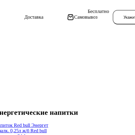
Бесплатно
Доставка
Самовывоз
Укажи
Тут поя
нергетические напитки
питок Red bull Энергет
залк. 0,25л ж/б Red bull