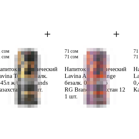
1 сом
71 сом
71
1 сом
71 сом
71
апиток энерге­тический
Напиток энерге­тический
На
avina Turbo безалк.
Lavina Arctic Orange
La
,45л ж/б RG Brands
безалк. 0,45л ж/б
0,
азах­стан 12
1 шт.
RG Brands Казах­стан 12
Ка
1 шт.