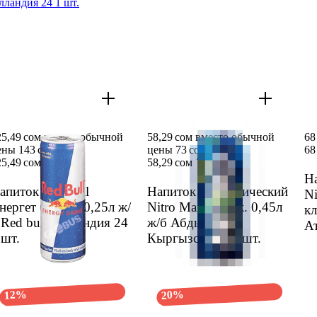
ллан­дия 24 1 шт.
25,49 сом вместо обычной
58,29 сом вместо обычной
68
ены 143 сом
цены 73 сом
68
25,49 сом
143 сом
58,29 сом
73 сом
На
апиток Red bull
Напиток энерге­тический
Ni
нергет безалк. 0,25л ж/
Nitro Max безалк. 0,45л
к
 Red bull Голлан­дия 24
ж/б Абдыш Ата
Ат
 шт.
Кыргыз­стан 8
1 шт.
12%
20%