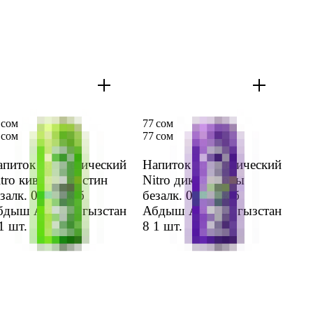
 сом
77 сом
 сом
77 сом
питок энерге­тический
Напиток энерге­тический
tro киви/манго­стин
Nitro дикие ягоды
залк. 0,45л ж/б
безалк. 0,45л ж/б
бдыш Ата Кыргыз­стан
Абдыш Ата Кыргыз­стан
1 шт.
8
1 шт.