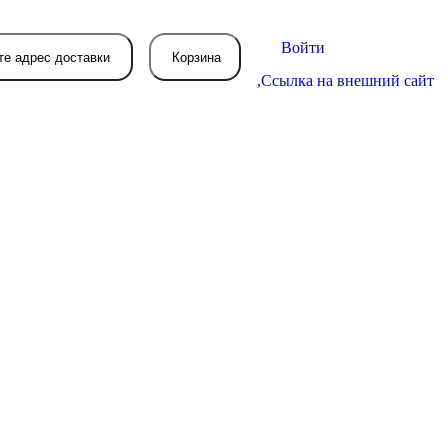
Войти
те адрес доставки
Корзина
,
Ссылка на внешний сайт
В вашей корзине
пока пусто
вятся товары, которые вы закажете.