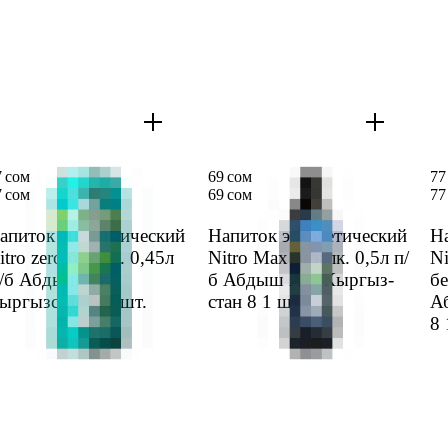
7 сом
69 сом
77
7 сом
69 сом
77
апиток энерге­тический
Напиток энерге­тический
На
itro zero безалк. 0,45л
Nitro Max безалк. 0,5л п/
Ni
/б Абдыш Ата
б Абдыш Ата Кыргыз­
бе
ыргыз­стан 8
1 шт.
стан 8
1 шт.
А
8