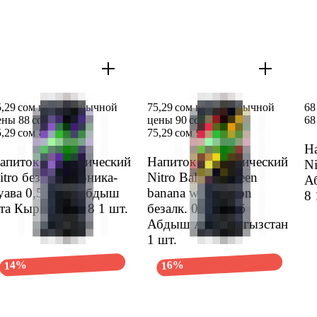
5,29 сом вместо обычной
75,29 сом вместо обычной
68
ены 88 сом
цены 90 сом
68
5,29 сом
88 сом
75,29 сом
90 сом
На
апиток энерге­тический
Напиток энерге­тический
Ni
itro безалк. Черни­ка-
Nitro Balance Green
А
уава 0,5л ж/б Абдыш
banana watermelon
8
та Кыргыз­стан 8
1 шт.
безалк. 0,45л ж/б
Абдыш Ата Кыргыз­стан
1 шт.
14%
16%