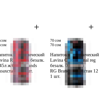
 сом
70 сом
 сом
70 сом
питок энерге­тический
Напиток энерге­тический
vina Red storm безалк.
Lavina Can Original reg
45л ж/б RG Brands
безалк. 0,45л ж/б
зах­стан 12
1 шт.
RG Brands Казах­стан 12
1 шт.