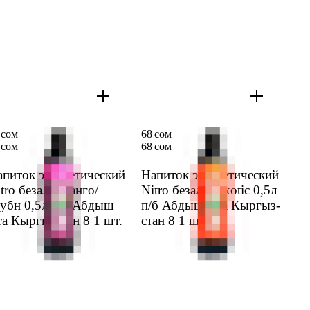
 сом
68 сом
 сом
68 сом
питок энерге­тический
Напиток энерге­тический
tro безалк. манго/
Nitro безалк. Exotic 0,5л
лубн 0,5л п/б Абдыш
п/б Абдыш Ата Кыргыз­
а Кыргыз­стан 8
1 шт.
стан 8
1 шт.